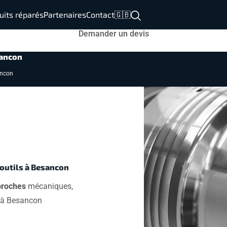
uits réparés
Partenaires
Contact
🇬🇧
Demander un devis
sancon
ncon
outils à Besancon
broches
mécaniques,
 Besancon