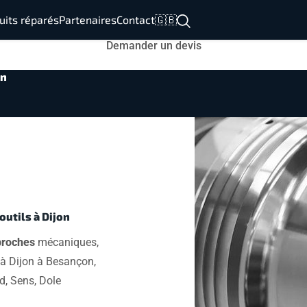
uits réparés
Partenaires
Contact
🇬🇧
Demander un devis
on
utils à Dijon
broches
mécaniques,
 Dijon à Besançon,
d, Sens, Dole