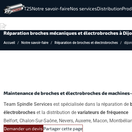
T2S
Notre savoir-faire
Nos services
Distribution
Prod
Réparation broches mécaniques et électrobroches à Dij
Accueil
Notre savoir-faire
Réparation de broches et électrobroches
dijon
Maintenance de broches et électrobroches de machines-o
Team Spindle Services
est spécialisée dans la réparation de
électrobroches
et la distribution de
variateurs de fréquence
à
Belfort, Chalon-Sur-Saône, Nevers, Auxerre, Macon, Montbéliar
Demander un devis
Partager cette page